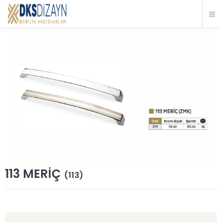
113 MERİÇ
(113)