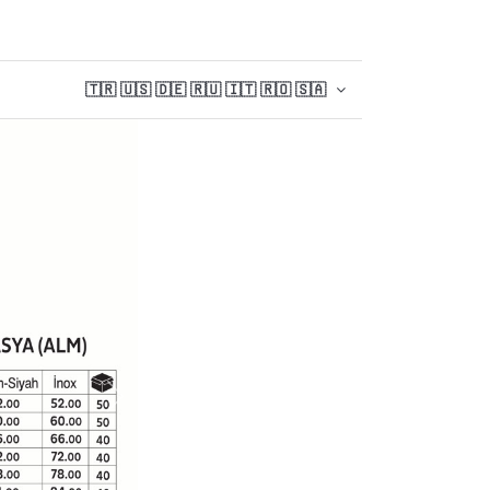
🇹🇷 🇺🇸 🇩🇪 🇷🇺 🇮🇹 🇷🇴 🇸🇦