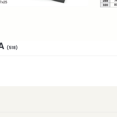
YA
(518)